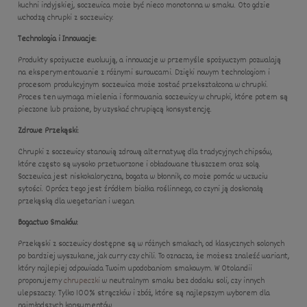
kuchni indyjskiej, soczewica może być nieco monotonna w smaku. Oto gdzie
wchodzą chrupki z soczewicy.
Technologia i Innowacje:
Produkty spożywcze ewoluują, a innowacje w przemyśle spożywczym pozwalają
na eksperymentowanie z różnymi surowcami. Dzięki nowym technologiom i
procesom produkcyjnym soczewica może zostać przekształcona w chrupki.
Proces ten wymaga mielenia i formowania soczewicy w chrupki, które potem są
pieczone lub prażone, by uzyskać chrupiącą konsystencję.
Zdrowe Przekąski:
Chrupki z soczewicy stanowią zdrową alternatywę dla tradycyjnych chipsów,
które często są wysoko przetworzone i obładowane tłuszczem oraz solą.
Soczewica jest niskokaloryczna, bogata w błonnik, co może pomóc w uczuciu
sytości. Oprócz tego jest źródłem białka roślinnego, co czyni ją doskonałą
przekąską dla wegetarian i wegan.
Bogactwo Smaków:
Przekąski z soczewicy dostępne są w różnych smakach, od klasycznych solonych
po bardziej wyszukane, jak curry czy chili. To oznacza, że możesz znaleźć wariant,
który najlepiej odpowiada Twoim upodobaniom smakowym. W Otolandii
proponujemy
chrupeczki
w neutralnym smaku bez dodaku soli, czy innych
ulepszaczy. Tylko 100% strączków i zbóż, które są najlepszym wyborem dla
najmłodszych konsumentów.