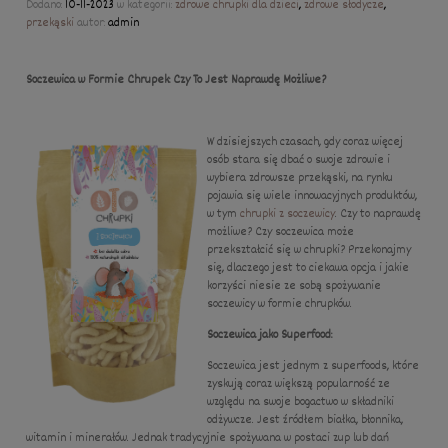
Dodano:
10-11-2023
w kategorii:
zdrowe chrupki dla dzieci
,
zdrowe słodycze
,
przekąski
autor:
admin
Soczewica w Formie Chrupek: Czy To Jest Naprawdę Możliwe?
W dzisiejszych czasach, gdy coraz więcej
osób stara się dbać o swoje zdrowie i
wybiera zdrowsze przekąski, na rynku
pojawia się wiele innowacyjnych produktów,
w tym
chrupki z soczewicy
. Czy to naprawdę
możliwe? Czy soczewica może
przekształcić się w chrupki? Przekonajmy
się, dlaczego jest to ciekawa opcja i jakie
korzyści niesie ze sobą spożywanie
soczewicy w formie chrupków.
Soczewica jako Superfood:
Soczewica jest jednym z superfoods, które
zyskują coraz większą popularność ze
względu na swoje bogactwo w składniki
odżywcze. Jest źródłem białka, błonnika,
witamin i minerałów. Jednak tradycyjnie spożywana w postaci zup lub dań