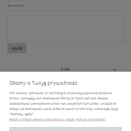
Komentarz:
wyślij
O nas
Dbamy o Twoją prywatność
Ciekawostki
Pliki cookies i pokrewne im technologie umożliwiają poprawne działanie
Moje konto
strony i pomagają nam dostosować ofertę do Twoich potrzeb. Możesz
zaakceptować wykorzystanie przez nas wszystkich tych plików i przejść do
sklepu lub dostosować użycie plików do swoich preferencji, wybierając opcję
Płatności i dostawa
"Dostosuj zgody".
Więcej o plikach cookies przeczytasz w naszej Polityce prywatności.
Informacje