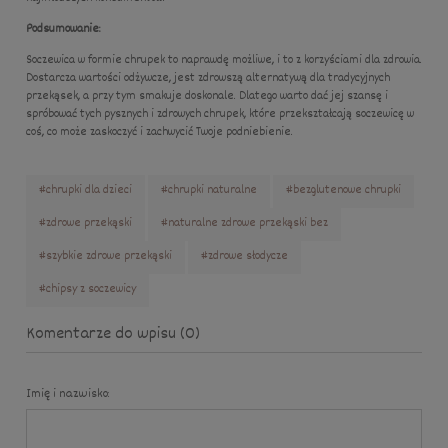
Podsumowanie:
Soczewica w formie chrupek to naprawdę możliwe, i to z korzyściami dla zdrowia.
Dostarcza wartości odżywcze, jest zdrowszą alternatywą dla tradycyjnych
przekąsek, a przy tym smakuje doskonale. Dlatego warto dać jej szansę i
spróbować tych pysznych i zdrowych chrupek, które przekształcają soczewicę w
coś, co może zaskoczyć i zachwycić Twoje podniebienie.
#chrupki dla dzieci
#chrupki naturalne
#bezglutenowe chrupki
#zdrowe przekąski
#naturalne zdrowe przekąski bez
#szybkie zdrowe przekąski
#zdrowe słodycze
#chipsy z soczewicy
Komentarze do wpisu (0)
Imię i nazwisko: