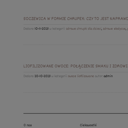
SOCZEWICA W FORMIE CHRUPEK: CZY TO JEST NAPRAW
Dodano:
10-11-2023
w kategorii:
zdrowe chrupki dla dzieci
,
zdrowe słodycze
,
LIOFILIZOWANE OWOCE: POŁĄCZENIE SMAKU I ZDROWI
Dodano:
20-10-2023
w kategorii:
owoce liofilizowane
autor:
admin
O nas
Ciekawostki