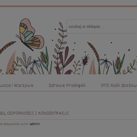
Owoce i Warzywa
Zdrowe Przekąski
OTO Kulki zbożo
O nas
Kontakt i dane firmy
GU, ODPORNOŚCI I KONCENTRACJI
e odżywianie
autor:
admin