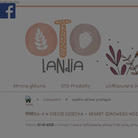
})
MS Clarity:
Strona główna
OTO Produkty
Liofilizowane 
»
»
Ciekawostki
szybkie zdrowe przekąski
OMEGA-3 W DIECIE DZIECKA – SEKRET ZDROWEGO MÓZ
Dodano:
01-10-2025
w kategorii:
owoce liofilizowane
,
zdrowy tryb życia
,
zdrow