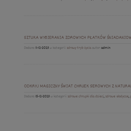
SZTUKA WYBIERANIA ZDROWYCH PŁATKÓW ŚNIADANIO
Dodano:
11-12-2023
w kategorii:
zdrowy tryb życia
autor:
admin
ODKRYJ MAGICZNY ŚWIAT CHRUEK SEROWYCH Z NATURA
Dodano:
15-12-2023
w kategorii:
zdrowe chrupki dla dzieci
,
zdrowe słodycze
,