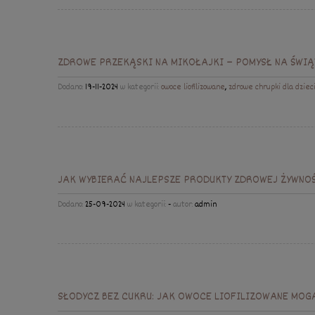
ZDROWE PRZEKĄSKI NA MIKOŁAJKI – POMYSŁ NA ŚWIĄ
Dodano:
19-11-2024
w kategorii:
owoce liofilizowane
,
zdrowe chrupki dla dziec
JAK WYBIERAĆ NAJLEPSZE PRODUKTY ZDROWEJ ŻYWNOŚ
Dodano:
25-09-2024
w kategorii:
-
autor:
admin
SŁODYCZ BEZ CUKRU: JAK OWOCE LIOFILIZOWANE MOG