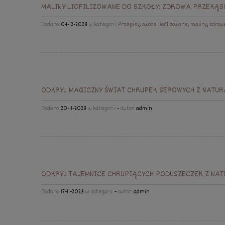
MALINY LIOFILIZOWANE DO SZKOŁY: ZDROWA PRZEKĄS
Dodano:
04-12-2023
w kategorii:
Przepisy
,
owoce liofilizowane
,
maliny
,
zdrow
ODKRYJ MAGICZNY ŚWIAT CHRUPEK SEROWYCH Z NATUR
Dodano:
20-11-2023
w kategorii:
-
autor:
admin
ODKRYJ TAJEMNICE CHRUPIĄCYCH PODUSZECZEK Z NAT
Dodano:
17-11-2023
w kategorii:
-
autor:
admin