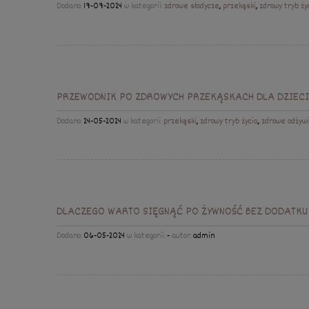
Dodano:
19-09-2024
w kategorii:
zdrowe słodycze
,
przekąski
,
zdrowy tryb ży
PRZEWODNIK PO ZDROWYCH PRZEKĄSKACH DLA DZIECI
Dodano:
24-05-2024
w kategorii:
przekąski
,
zdrowy tryb życia
,
zdrowe odżyw
DLACZEGO WARTO SIĘGNĄĆ PO ŻYWNOŚĆ BEZ DODATKU
Dodano:
06-05-2024
w kategorii:
-
autor:
admin