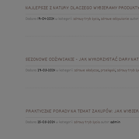
NAJLEPSZE Z NATURY: DLACZEGO WYBIERAMY PRODUKT
Dodano:
19-04-2024
w kategorii:
zdrowy tryb życia
,
zdrowe odżywianie
autor
SEZONOWE ODŻYWIANIE - JAK WYKORZYSTAĆ DARY NAT
Dodano:
29-03-2024
w kategorii:
zdrowe słodycze
,
przekąski
,
zdrowy tryb ży
PRAKTYCZNE PORADY NA TEMAT ZAKUPÓW: JAK WYBIER
Dodano:
25-03-2024
w kategorii:
zdrowy tryb życia
autor:
admin