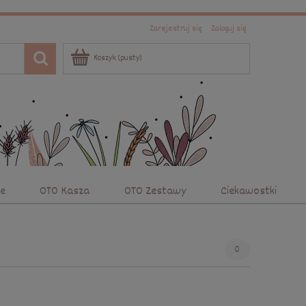
Zarejestruj się
Zaloguj się
Koszyk:
(pusty)
we
OTO Kasza
OTO Zestawy
Ciekawostki
0