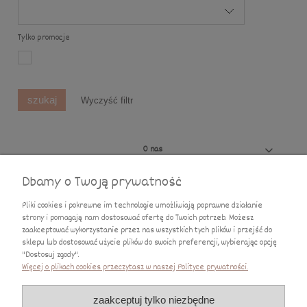
Tylko promocje
szukaj
Wyczyść filtr
O nas
Dbamy o Twoją prywatność
Ciekawostki
Pliki cookies i pokrewne im technologie umożliwiają poprawne działanie
Moje konto
strony i pomagają nam dostosować ofertę do Twoich potrzeb. Możesz
zaakceptować wykorzystanie przez nas wszystkich tych plików i przejść do
sklepu lub dostosować użycie plików do swoich preferencji, wybierając opcję
Płatności i dostawa
"Dostosuj zgody".
Więcej o plikach cookies przeczytasz w naszej Polityce prywatności.
Informacje
zaakceptuj tylko niezbędne