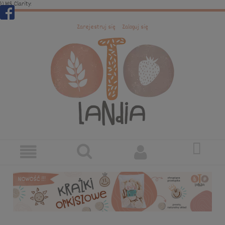
})
MS Clarity:
Zarejestruj się
Zaloguj się