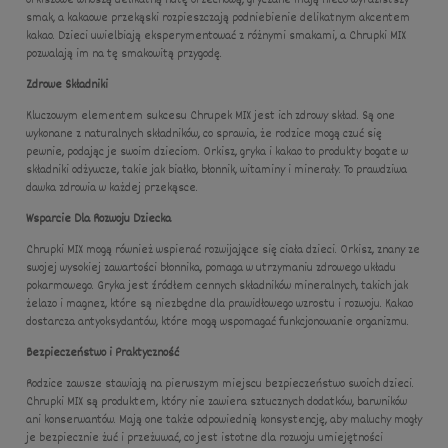
orkiszowe wnoszą delikatną nutę orzechową, gryczane mają nieco wyrazistszy
smak, a kakaowe przekąski rozpieszczają podniebienie delikatnym akcentem
kakao. Dzieci uwielbiają eksperymentować z różnymi smakami, a Chrupki MIX
pozwalają im na tę smakowitą przygodę.
Zdrowe Składniki
Kluczowym elementem sukcesu Chrupek MIX jest ich zdrowy skład. Są one
wykonane z naturalnych składników, co sprawia, że rodzice mogą czuć się
pewnie, podając je swoim dzieciom. Orkisz, gryka i kakao to produkty bogate w
składniki odżywcze, takie jak białko, błonnik, witaminy i minerały. To prawdziwa
dawka zdrowia w każdej przekąsce.
Wsparcie Dla Rozwoju Dziecka
Chrupki MIX mogą również wspierać rozwijające się ciała dzieci. Orkisz, znany ze
swojej wysokiej zawartości błonnika, pomaga w utrzymaniu zdrowego układu
pokarmowego. Gryka jest źródłem cennych składników mineralnych, takich jak
żelazo i magnez, które są niezbędne dla prawidłowego wzrostu i rozwoju. Kakao
dostarcza antyoksydantów, które mogą wspomagać funkcjonowanie organizmu.
Bezpieczeństwo i Praktyczność
Rodzice zawsze stawiają na pierwszym miejscu bezpieczeństwo swoich dzieci.
Chrupki MIX są produktem, który nie zawiera sztucznych dodatków, barwników
ani konserwantów. Mają one także odpowiednią konsystencję, aby maluchy mogły
je bezpiecznie żuć i przeżuwać, co jest istotne dla rozwoju umiejętności