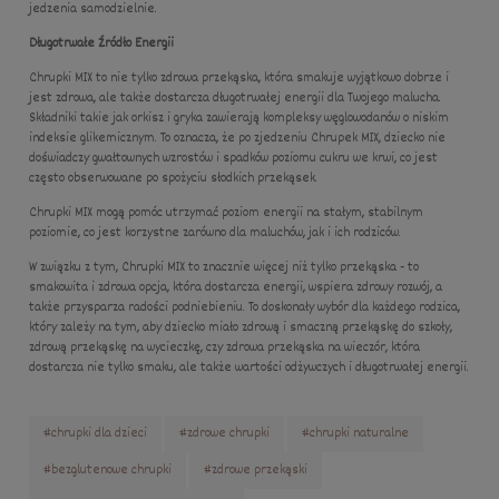
jedzenia samodzielnie.
Długotrwałe Źródło Energii
Chrupki MIX to nie tylko zdrowa przekąska, która smakuje wyjątkowo dobrze i
jest zdrowa, ale także dostarcza długotrwałej energii dla Twojego malucha.
Składniki takie jak orkisz i gryka zawierają kompleksy węglowodanów o niskim
indeksie glikemicznym. To oznacza, że po zjedzeniu Chrupek MIX, dziecko nie
doświadczy gwałtownych wzrostów i spadków poziomu cukru we krwi, co jest
często obserwowane po spożyciu słodkich przekąsek.
Chrupki MIX mogą pomóc utrzymać poziom energii na stałym, stabilnym
poziomie, co jest korzystne zarówno dla maluchów, jak i ich rodziców.
W związku z tym, Chrupki MIX to znacznie więcej niż tylko przekąska - to
smakowita i zdrowa opcja, która dostarcza energii, wspiera zdrowy rozwój, a
także przysparza radości podniebieniu. To doskonały wybór dla każdego rodzica,
który zależy na tym, aby dziecko miało zdrową i smaczną przekąskę do szkoły,
zdrową przekąskę na wycieczkę, czy zdrowa przekąska na wieczór, która
dostarcza nie tylko smaku, ale także wartości odżywczych i długotrwałej energii.
#chrupki dla dzieci
#zdrowe chrupki
#chrupki naturalne
#bezglutenowe chrupki
#zdrowe przekąski