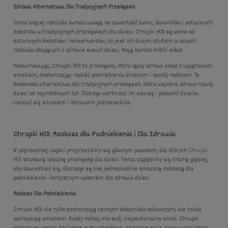
Zdrowa Alternatywa Dla Tradycyjnych Przekąsek
Coraz więcej rodziców zwraca uwagę na zawartość cukru, barwników i sztucznych
dodatków w tradycyjnych przekąskach dla dzieci. Chrupki MIX są wolne od
sztucznych dodatków i konserwantów, co jest ich dużym atutem w oczach
rodziców dbających o zdrowie swoich dzieci. Mają bardzo krótki skład.
Podsumowując, Chrupki MIX to przekąska, która łączy zdrowy skład z wyjątkowym
smakiem, dostarczając radość podniebienia dzieciom i spokój rodzicom. To
doskonała alternatywa dla tradycyjnych przekąsek, która wspiera zdrowy rozwój
dzieci od najmłodszych lat. Dlatego warto dać im szansę i pozwolić dziecku
cieszyć się smakiem i zdrowiem jednocześnie.
Chrupki MIX: Rozkosz dla Podniebienia i Dla Zdrowia
W poprzedniej części przyjrzeliśmy się głównym powodom, dla których
Chrupki
MIX
stanowią idealną przekąskę dla dzieci. Teraz zagłębimy się trochę głębiej,
aby dowiedzieć się, dlaczego są one jednocześnie smaczną rozkoszą dla
podniebienia i korzystnym wyborem dla zdrowia dzieci.
Rozkosz Dla Podniebienia
Chrupki MIX nie tylko dostarczają cennych składników odżywczych, ale także
zachwycają smakiem. Każdy rodzaj ma swój niepowtarzalny smak. Chrupki