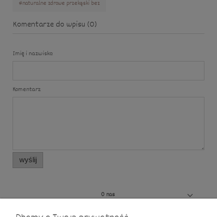
#naturalne zdrowe przekąski bez
Komentarze do wpisu (0)
Imię i nazwisko:
Komentarz:
wyślij
O nas